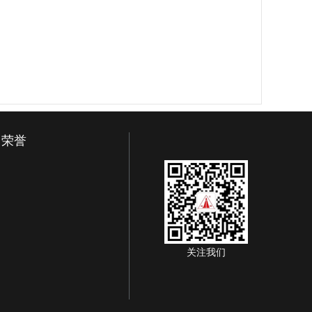
司荣誉
关注我们