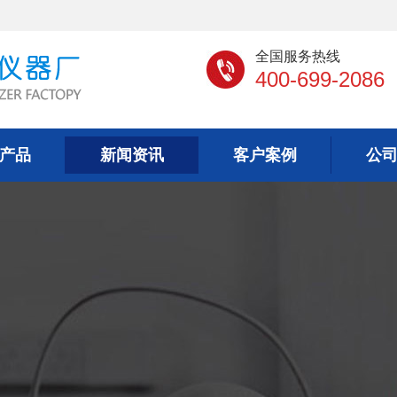
全国服务热线
400-699-2086
产品
新闻资讯
客户案例
公
产品
新闻资讯
客户案例
公